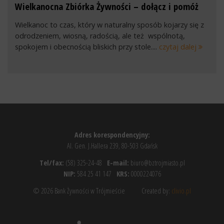
Wielkanocna Zbiórka Żywności – dołącz i pomóż
Wielkanoc to czas, który w naturalny sposób kojarzy się z
odrodzeniem, wiosną, radością, ale też wspólnotą,
spokojem i obecnością bliskich przy stole....
czytaj dalej
Adres korespondencyjny:
Al. Gen. J.Hallera 239, 80-503 Gdańsk
Tel/fax:
(58) 325-24-48
E-mail:
biuro@bztrojmiasto.pl
NIP:
584 25 41 147
KRS:
0000224076
© 2026 Bank Żywności w Trójmieście
Created by:
clivio.pl