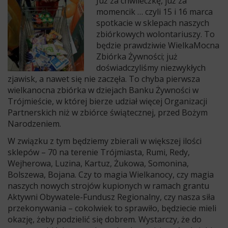
Już za chwileczkę, już za
momencik … czyli 15 i 16 marca
spotkacie w sklepach naszych
zbiórkowych wolontariuszy. To
będzie prawdziwie WielkaMocna
Zbiórka Żywności; już
doświadczyliśmy niezwykłych
zjawisk, a nawet się nie zaczęła. To chyba pierwsza
wielkanocna zbiórka w dziejach Banku Żywności w
Trójmieście, w której bierze udział więcej Organizacji
Partnerskich niż w zbiórce świątecznej, przed Bożym
Narodzeniem.
W związku z tym będziemy zbierali w większej ilości
sklepów – 70 na terenie Trójmiasta, Rumi, Redy,
Wejherowa, Luzina, Kartuz, Żukowa, Somonina,
Bolszewa, Bojana. Czy to magia Wielkanocy, czy magia
naszych nowych strojów kupionych w ramach grantu
Aktywni Obywatele-Fundusz Regionalny, czy nasza siła
przekonywania – cokolwiek to sprawiło, będziecie mieli
okazję, żeby podzielić się dobrem. Wystarczy, że do