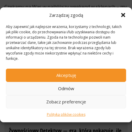
Czekamy na Was w najbliższy weekend w sklepach – my
i nasze Organizacje Partnerskie. I z góry DZIĘKUJEMY.
Zarządzaj zgodą
Dane sklepów – gdzie nas znajdziesz
Aby zapewnić jak najlepsze wrażenia, korzystamy z technologii, takich
jak pliki cookie, do przechowywania i/lub uzyskiwania dostępu do
#zbiorkazywnosci #aofr #trojmiasto #trójmiasto
informacji o urządzeniu. Zgoda na te technologie pozwoli nam
#zbiórkażywności
przetwarzać dane, takie jak zachowanie podczas przeglądania lub
unikalne identyfikatory na tej stronie. Brak wyrażenia zgody lub
Działania Organizacji w latach 2022 – 2024
wycofanie zgody może niekorzystnie wpłynąć na niektóre cechy i
dofinansowane z Funduszy Norweskich w ramach
funkcje.
Programu Aktywni Obywatele – Fundusz Regionalny.
Akceptuję
Odmów
INNE AKTUALNOŚCI
Zobacz preferencje
Polityka plików cookies
23 maja 2026
Żywnościowy Detektyw — gra, która pokazuje, ile