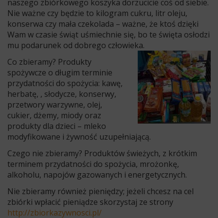
naszego zbiórkowego koszyka dorzucicie coś od siebie.
Nie ważne czy będzie to kilogram cukru, litr oleju,
konserwa czy mała czekolada – ważne, że ktoś dzięki
Wam w czasie świąt uśmiechnie się, bo te święta osłodzi
mu podarunek od dobrego człowieka.
Co zbieramy? Produkty
spożywcze o długim terminie
przydatności do spożycia: kawę,
herbatę, , słodycze, konserwy,
przetwory warzywne, olej,
cukier, dżemy, miody oraz
produkty dla dzieci – mleko
modyfikowane i żywność uzupełniającą.
Czego nie zbieramy? Produktów świeżych, z krótkim
terminem przydatności do spożycia, mrożonkę,
alkoholu, napojów gazowanych i energetycznych.
Nie zbieramy również pieniędzy; jeżeli chcesz na cel
zbiórki wpłacić pieniądze skorzystaj ze strony
http://zbiorkazywnosci.pl/