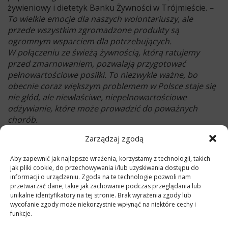
żywieniowy i dietetyk Banku Żywności w Trójmieście.
–
To wielkie emocje dla naszych wolontariuszy, ale
przede wszystkim zgromadzone produkty są
ogromnym wsparciem dla potrzebujących.
W połączeniu ze świeżą żywnością, którą ratujemy
przed zmarnowaniem, pozwalają przygotować
pełnowartościowe posiłki. To niezwykle ważne, bo
obecnie coraz większym problemem w Polsce staje się
nie głód, ale niewłaściwe, niepełnowartościowe
odżywianie, które może prowadzić do poważnych
chorób.
Aby dołączyć do charytatywnej zbiórki wystarczy przy
Zarządzaj zgodą
okazji wizyty w sklepie zakupić dodatkowe artykuły
spożywcze i po odejściu od kasy przekazać je
Aby zapewnić jak najlepsze wrażenia, korzystamy z technologii, takich
jak pliki cookie, do przechowywania i/lub uzyskiwania dostępu do
wolontariuszom w specjalnie oznakowanych punktach.
informacji o urządzeniu. Zgoda na te technologie pozwoli nam
Rekomendowane produkty to te z
długim terminem
przetwarzać dane, takie jak zachowanie podczas przeglądania lub
przydatności
. Najbardziej wartościowymi będą
unikalne identyfikatory na tej stronie. Brak wyrażenia zgody lub
makarony, kasze, cukier, olej, konserwy, przetwory
wycofanie zgody może niekorzystnie wpłynąć na niektóre cechy i
funkcje.
owocowe i warzywne, bakalie czy słodycze, które
szczególnie ucieszą najmłodszych.