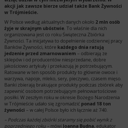
akcji jak zawsze bierze udział także Bank Żywności
w Trójmieście.
W Polsce według aktualnych danych około
2 mln osób
żyje w skrajnym ubóstwie
. To właśnie dla nich
organizowana jest co roku Świąteczna Zbiórka
Żywności. Ta inicjatywa to dopełnienie codziennej pracy
Banków Żywności, które
każdego dnia ratują
jedzenie przed zmarnowaniem
– odbierają ze
sklepów i od producentów niesprzedane, dobre
jakościowo artykuły i przekazują je potrzebującym.
Ratowane w ten sposób produkty to głównie owoce i
warzywa, napoje, mleko, sery, pieczywo, czasem mięso.
Banki zbierają brakujące produkty podczas zbiórek aby
zapewnić osobom potrzebującym pełnowartościowe
posiłki. W zeszłym roku w okresie Bożego Narodzenia
w Trójmieście udało się zgromadzić
ponad 18 ton
żywności
– w całej Polsce było ich łącznie aż 740.
– Podczas każdej zbiórki staramy się pobić wynik z
poprzedniego roku –
mówi
Joanna Budna
, edukator