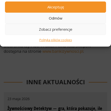
Akceptuję
Tegoroczna edycja Świątecznej Zbiórki Żywności
odbędzie się w dniach 29-30 listopada 2019 roku i
Odmów
weźmie w niej udział ponad 53 tysiące wolontariuszy.
Akcją objęte jest
ponad 3,3 tys. sklepów w niemal 550
Zobacz preferencje
miejscowościach w całej Polsce
. W Trójmieście, Rumi,
Redzie, Pucku, Żukowie i innych miastach Pomorza do
zbiórki przyłączyły się m.in. Auchan, Tesco, Lidl,
Polityka plików cookies
Biedronka czy Piotr i Paweł. Pełna lista sklepów
dostępna na stronie
www.bankizywnosci.pl
.
INNE AKTUALNOŚCI
23 maja 2026
Żywnościowy Detektyw — gra, która pokazuje, ile