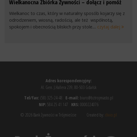
Wielkanocna Zbiórka Żywności – dołącz i pomóż
Wielkanoc to czas, który w naturalny sposób kojarzy się z
odrodzeniem, wiosną, radością, ale też wspólnotą,
spokojem i obecnością bliskich przy stole....
czytaj dalej
Adres korespondencyjny:
Al. Gen. J.Hallera 239, 80-503 Gdańsk
Tel/fax:
(58) 325-24-48
E-mail:
biuro@bztrojmiasto.pl
NIP:
584 25 41 147
KRS:
0000224076
© 2026 Bank Żywności w Trójmieście
Created by:
clivio.pl